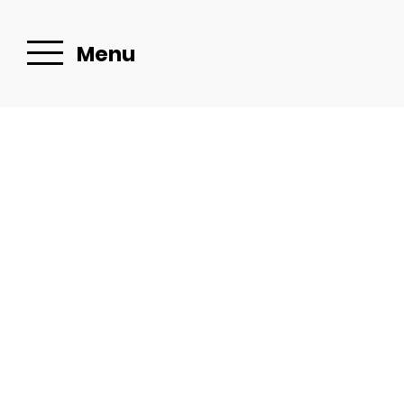
Menu
Séjourner
dans notre
Maison
d’hôtes