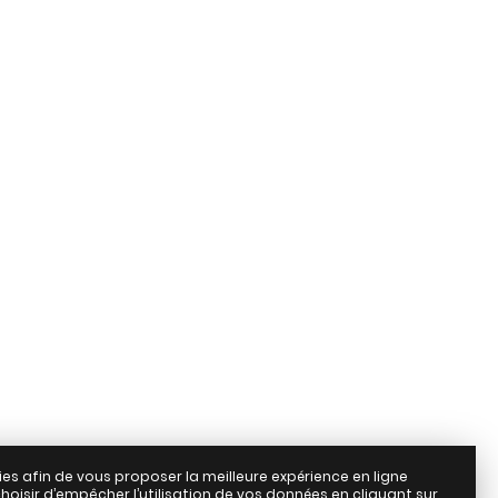
Août 2026
rvation
ies afin de vous proposer la meilleure expérience en ligne
hoisir d’empêcher l’utilisation de vos données en cliquant sur