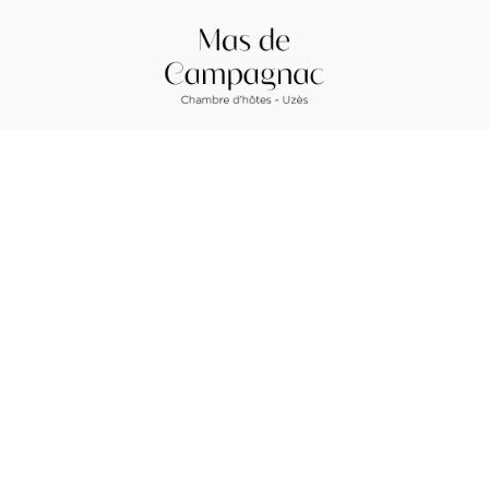
Mail :
contact@masdecampagnac.fr
Arrivée
8