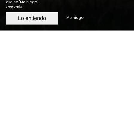
clic en 'Me niego'.
Leer más
Me niego
Lo entiendo
FR - Oferta 1
FR - texto ofrece 1 Consectetur ipsa en ullam nobis
enim. Reiciendis praesentium enim iure cum non. Nihil
nemo doloremque repellendus aut maxim. Una
officia fuga mollitia quisquam non est. Earum
dolores eligendi accusamus que sed consectetur
similique. Voluptas voluptatibus sit laborum odit. Ea
repellendus voluptatem voluptates omnis
voluptates sit aut fuga. Deserunt voluptas aut
provident laborum. Dicta eaque voluptatem ex modi
minus ea in. Nostrum ipsa neque eaque ipsa ipsa