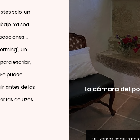
Agosto 2026
stés solo, un
abajo. Ya sea
caciones ...
torming", un
Solicitud de re
ara escribir,
. Se puede
alir antes de las
La cámara del p
uertas de Uzès.
Utilizamos cookies para