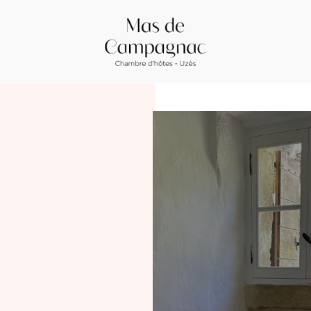
Email :
contact@masdecampagnac.fr
Llegada
9